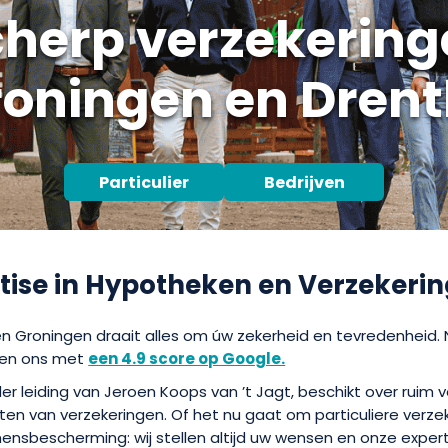
cherp verzekering
oningen en Dren
Particulier
Bedrijven
rtise in Hypotheken en Verzekeri
en Groningen draait alles om úw zekerheid en tevredenheid. N
ten ons met
een 4.9 score op Google.
 leiding van Jeroen Koops van ’t Jagt, beschikt over ruim ve
ten van verzekeringen. Of het nu gaat om particuliere verzek
ensbescherming: wij stellen altijd uw wensen en onze experti