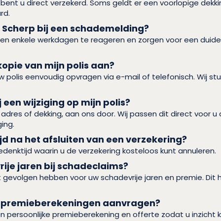
bent u direct verzekerd. Soms geldt er een voorlopige dekki
rd.
t Scherp bij een schademelding?
nen enkele werkdagen te reageren en zorgen voor een duideli
kopie van mijn polis aan?
w polis eenvoudig opvragen via e-mail of telefonisch. Wij stu
 een wijziging op mijn polis?
 adres of dekking, aan ons door. Wij passen dit direct voor u
ing.
ijd na het afsluiten van een verzekering?
edenktijd waarin u de verzekering kosteloos kunt annuleren.
rije jaren bij schadeclaims?
dit gevolgen hebben voor uw schadevrije jaren en premie. Dit
en premieberekeningen aanvragen?
n persoonlijke premieberekening en offerte zodat u inzicht kr