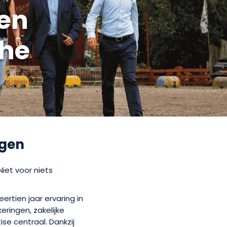
en
the
ngen
iet voor niets
ertien jaar ervaring in
eringen, zakelijke
se centraal. Dankzij