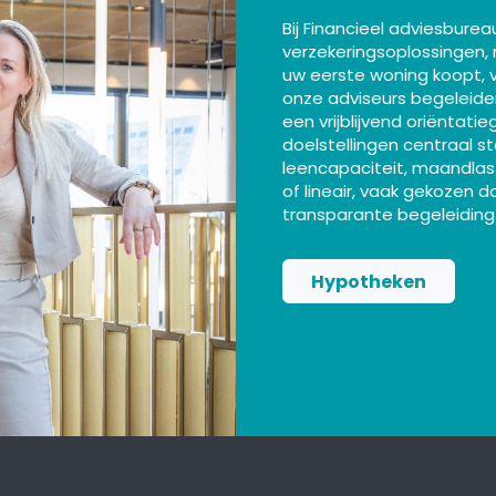
Bij Financieel adviesbure
verzekeringsoplossingen,
uw eerste woning koopt, v
onze adviseurs begeleiden
een vrijblijvend oriëntat
doelstellingen centraal st
leencapaciteit, maandlas
of lineair, vaak gekozen d
transparante begeleiding
Hypotheken