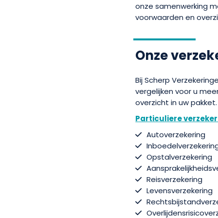
onze samenwerking met
voorwaarden en overzic
Onze verzeke
Bij Scherp Verzekeringe
vergelijken voor u mee
overzicht in uw pakket.
Particuliere verzeke
Autoverzekering
Inboedelverzekerin
Opstalverzekering
Aansprakelijkheidsv
Reisverzekering
Levensverzekering
Rechtsbijstandverz
Overlijdensrisicover