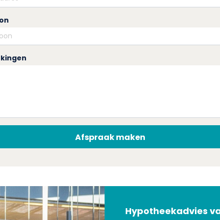
oon
kingen
Afspraak maken
Hypotheekadvies v