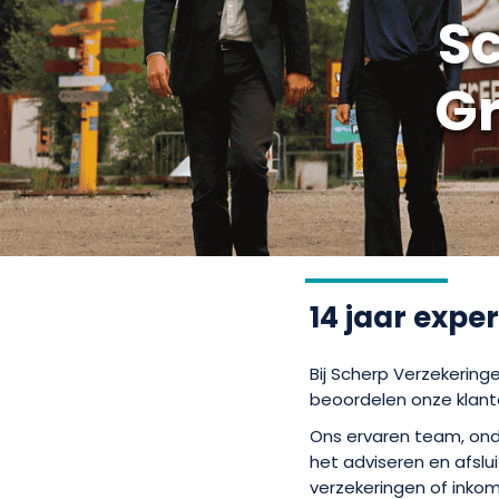
S
Gr
14 jaar expe
Bij Scherp Verzekering
beoordelen onze klan
Ons ervaren team, onder
het adviseren en afslui
verzekeringen of inkom