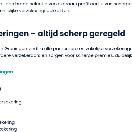
 een brede selectie verzekeraars profiteert u van scherpe
htelijke verzekeringspakketten.
ringen – altijd scherp geregeld
n Groningen vindt u alle particuliere én zakelijke verzekering
rdere verzekeraars en zorgen voor scherpe premies, duideli
ringen
g
erzekering
ekering
zekering